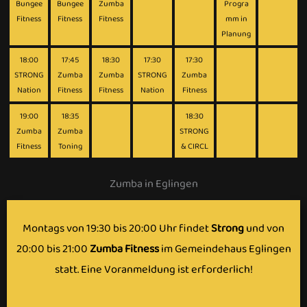
Bungee
Bungee
Zumba
Progra
Fitness
Fitness
Fitness
mm in
Planung
18:00
17:45
18:30
17:30
17:30
STRONG
Zumba
Zumba
STRONG
Zumba
Nation
Fitness
Fitness
Nation
Fitness
19:00
18:35
18:30
Zumba
Zumba
STRONG
Fitness
Toning
& CIRCL
Zumba in Eglingen
Montags von 19:30 bis 20:00 Uhr findet
Strong
und von
20:00 bis 21:00
Zumba Fitness
im Gemeindehaus Eglingen
statt. Eine Voranmeldung ist erforderlich!