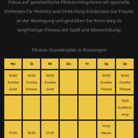
Fokus auf ganzheitliche Fitness integrieren wir spezielle
Einheiten für Mobility und Stretching. Entdecken Sie Freude
an der Bewegung und gestalten Sie Ihren Weg zu
langfristiger Fitness mit Spaß und Abwechslung!
Fitness-Stundenplan in Münsingen
Mo
Di
Mi
Do
Fr
Sa
So
10:00
10:00
10:00
10:00
10:00
Zumba
Zumba
Zumba
Zumba
Zumba
Gold
Fitness
Gold
Fitness
Fitness
11:00
Krafttrai
ning
17:00
17:00
16:55
17:30
Neues